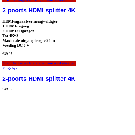
2-poorts HDMI splitter 4K
HDMI-signaalvermenigvuldiger
1 HDMI-ingang
2 HDMI-uitgangen
Tot 4K*2
Maximale uitgangslengte 25 m
Voeding DC 5 V
€
39.95
In winkelwagen
Toevoegen aan winkelwagen
Vergelijk
2-poorts HDMI splitter 4K
€
39.95