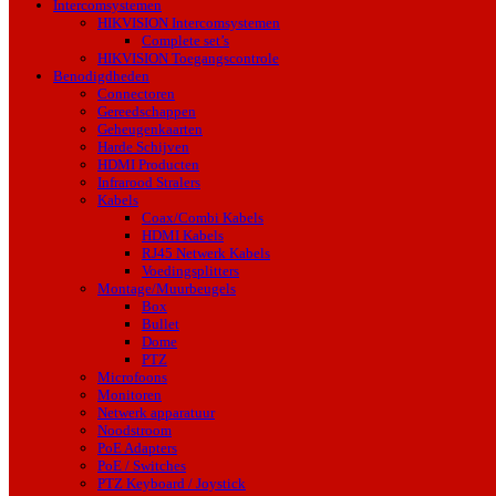
Intercomsystemen
HIKVISION Intercomsystemen
Complete set’s
HIKVISION Toegangscontrole
Benodigdheden
Connectoren
Gereedschappen
Geheugenkaarten
Harde Schijven
HDMI Producten
Infrarood Stralers
Kabels
Coax/Combi Kabels
HDMI Kabels
RJ45 Netwerk Kabels
Voedingsplitters
Montage/Muurbeugels
Box
Bullet
Dome
PTZ
Microfoons
Monitoren
Netwerk apparatuur
Noodstroom
PoE Adapters
PoE / Switches
PTZ Keyboard / Joystick