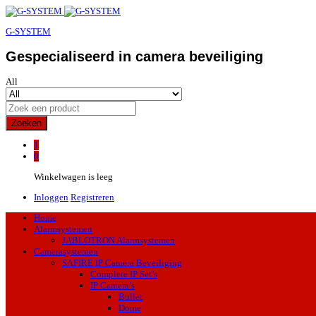
G-SYSTEM
Gespecialiseerd in camera beveiliging
All
Zoeken
1
0
Winkelwagen is leeg
Inloggen
Registreren
Home
Alarmsystemen
JABLOTRON Alarmsystemen
Camerasystemen
SAFIRE IP Camera Beveiliging
Complete IP Set’s
IP Camera’s
Bullet
Dome