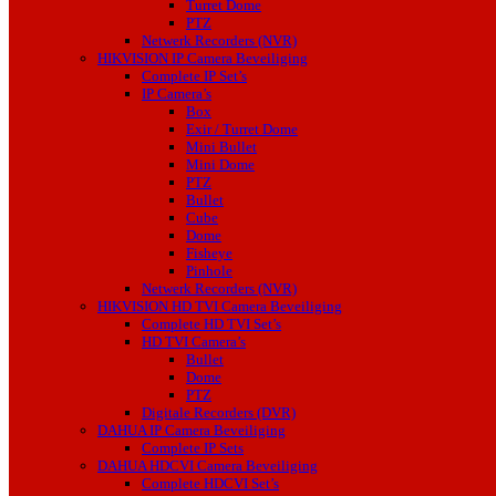
Turret Dome
PTZ
Netwerk Recorders (NVR)
HIKVISION IP Camera Beveiliging
Complete IP Set’s
IP Camera’s
Box
Exir / Turret Dome
Mini Bullet
Mini Dome
PTZ
Bullet
Cube
Dome
Fisheye
Pinhole
Netwerk Recorders (NVR)
HIKVISION HD TVI Camera Beveiliging
Complete HD TVI Set’s
HD TVI Camera’s
Bullet
Dome
PTZ
Digitale Recorders (DVR)
DAHUA IP Camera Beveiliging
Complete IP Sets
DAHUA HDCVI Camera Beveiliging
Complete HDCVI Set’s