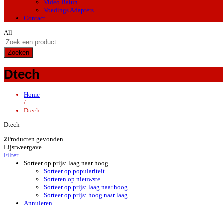
Video Balun
Voedings Adapters
Contact
All
Zoeken
Dtech
Home
/
Dtech
Dtech
2
Producten gevonden
Lijstweergave
Filter
Sorteer op prijs: laag naar hoog
Sorteer op populariteit
Sorteren op nieuwste
Sorteer op prijs: laag naar hoog
Sorteer op prijs: hoog naar laag
Annuleren