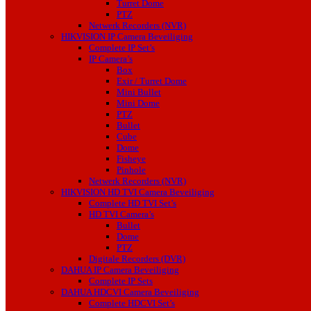
Turret Dome
PTZ
Netwerk Recorders (NVR)
HIKVISION IP Camera Beveiliging
Complete IP Set’s
IP Camera’s
Box
Exir / Turret Dome
Mini Bullet
Mini Dome
PTZ
Bullet
Cube
Dome
Fisheye
Pinhole
Netwerk Recorders (NVR)
HIKVISION HD TVI Camera Beveiliging
Complete HD TVI Set’s
HD TVI Camera’s
Bullet
Dome
PTZ
Digitale Recorders (DVR)
DAHUA IP Camera Beveiliging
Complete IP Sets
DAHUA HDCVI Camera Beveiliging
Complete HDCVI Set’s