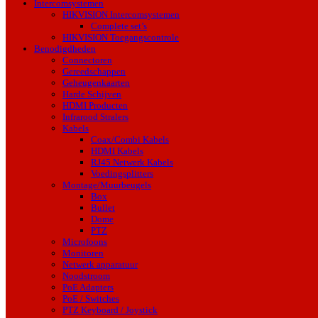
Intercomsystemen
HIKVISION Intercomsystemen
Complete set’s
HIKVISION Toegangscontrole
Benodigdheden
Connectoren
Gereedschappen
Geheugenkaarten
Harde Schijven
HDMI Producten
Infrarood Stralers
Kabels
Coax/Combi Kabels
HDMI Kabels
RJ45 Netwerk Kabels
Voedingsplitters
Montage/Muurbeugels
Box
Bullet
Dome
PTZ
Microfoons
Monitoren
Netwerk apparatuur
Noodstroom
PoE Adapters
PoE / Switches
PTZ Keyboard / Joystick