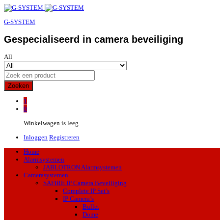
G-SYSTEM
Gespecialiseerd in camera beveiliging
All
Zoeken
1
0
Winkelwagen is leeg
Inloggen
Registreren
Home
Alarmsystemen
JABLOTRON Alarmsystemen
Camerasystemen
SAFIRE IP Camera Beveiliging
Complete IP Set’s
IP Camera’s
Bullet
Dome