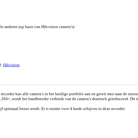
e anderen (op basis van Hikvision camera’s)
d:
Hikvision
corder kan alle camera’s in het huidige portfolio aan en groeit mee naar de nieu
.264+, wordt het bandbreedte verbruik van de camera’s drastisch gereduceerd. Dit 
f optimaal benut wordt. Er is ruimte voor 4 harde schijven in deze recorder.