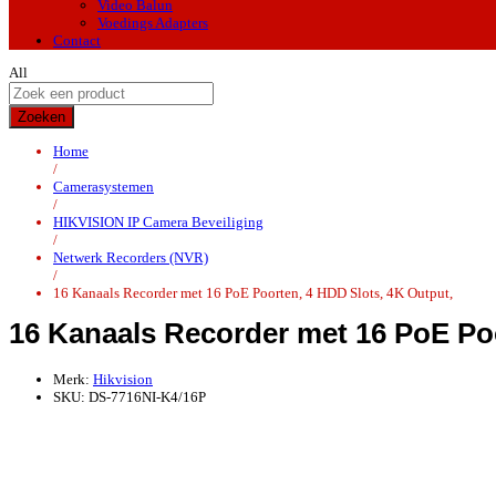
Video Balun
Voedings Adapters
Contact
All
Zoeken
Home
/
Camerasystemen
/
HIKVISION IP Camera Beveiliging
/
Netwerk Recorders (NVR)
/
16 Kanaals Recorder met 16 PoE Poorten, 4 HDD Slots, 4K Output,
16 Kanaals Recorder met 16 PoE Poo
Merk:
Hikvision
SKU:
DS-7716NI-K4/16P