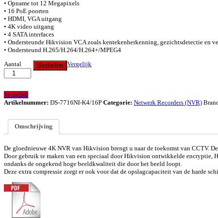
• Opname tot 12 Megapixels
• 16 PoE poorten
• HDMI, VGA uitgang
• 4K video uitgang
• 4 SATA interfaces
• Ondersteunde Hikvision VCA zoals kentekenherkenning, gezichtsdetectie en vel
• Ondersteund H.265/H.264/H.264+/MPEG4
16
Aantal
Vergelijk
Bestellen
Kanaals
Recorder
met
16
Vergelijk
PoE
Artikelnummer:
DS-7716NI-K4/16P
Categorie:
Netwerk Recorders (NVR)
Bran
Poorten,
4
HDD
Omschrijving
Slots,
4K
De gloednieuwe 4K NVR van Hikvision brengt u naar de toekomst van CCTV. De re
Output,
Door gebruik te maken van een speciaal door Hikvision ontwikkelde encryptie, H
quantity
ondanks de ongekend hoge beeldkwaliteit die door het beeld loopt.
Deze extra compressie zorgt er ook voor dat de opslagcapaciteit van de harde schij